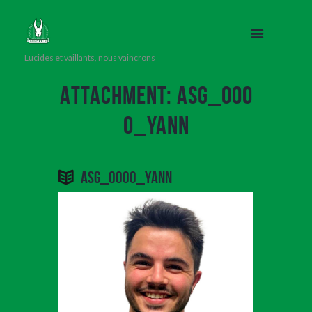
Lucides et vaillants, nous vaincrons
Attachment: ASG_000
0_YANN
ASG_0000_YANN