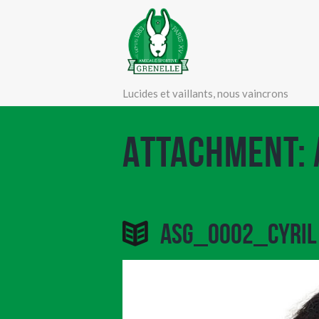
Lucides et vaillants, nous vaincrons
Attachment:
ASG_0002_CYRIL