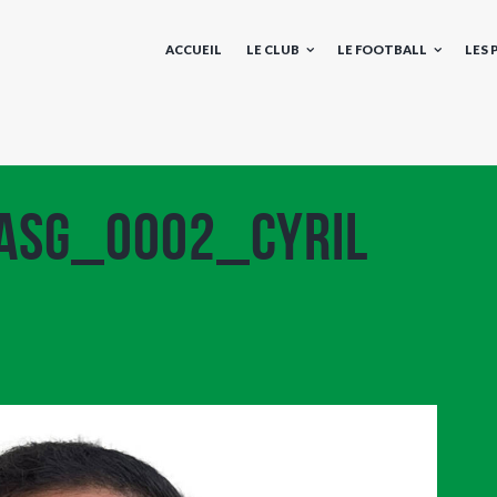
ACCUEIL
LE CLUB
LE FOOTBALL
LES
 ASG_0002_CYRIL