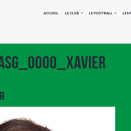
ACCUEIL
LE CLUB
LE FOOTBALL
LES
 ASG_0000_XAVIER
R