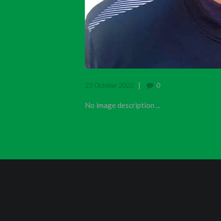
23 October 2022
0
No image description ...