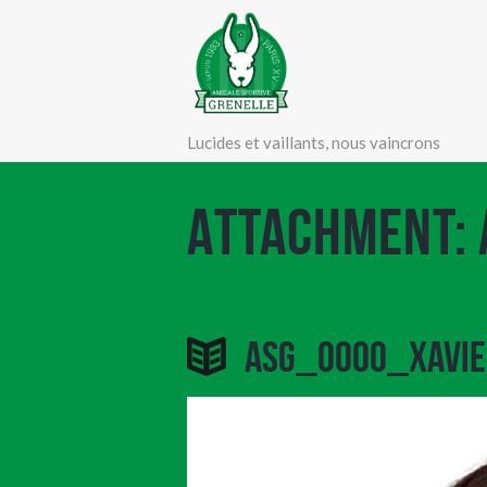
Lucides et vaillants, nous vaincrons
Attachment:
ASG_0000_XAVIE