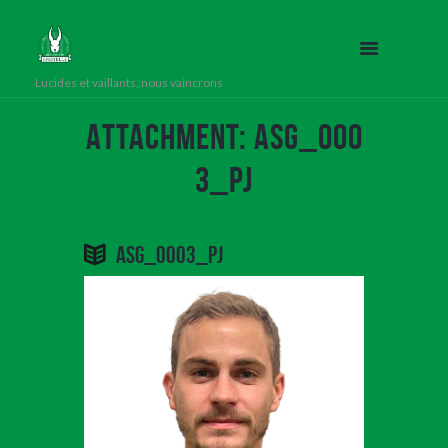
Lucides et vaillants, nous vaincrons
Attachment: ASG_000
3_PJ
ASG_0003_PJ