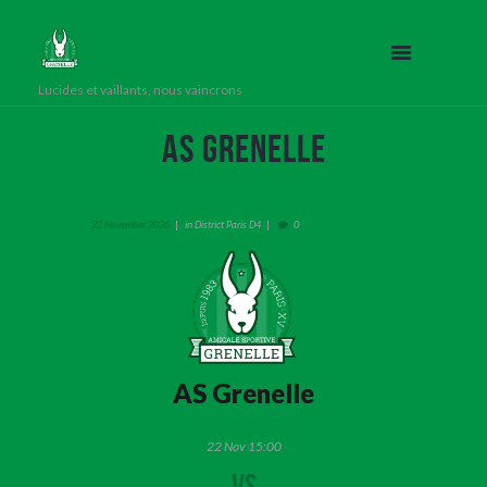
Lucides et vaillants, nous vaincrons
AS Grenelle
in
22 November 2026
District Paris D4
0
AS Grenelle
22 Nov 15:00
VS