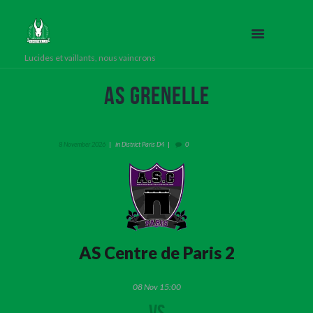
Lucides et vaillants, nous vaincrons
AS Grenelle
in
8 November 2026
District Paris D4
0
AS Centre de Paris 2
08 Nov 15:00
VS