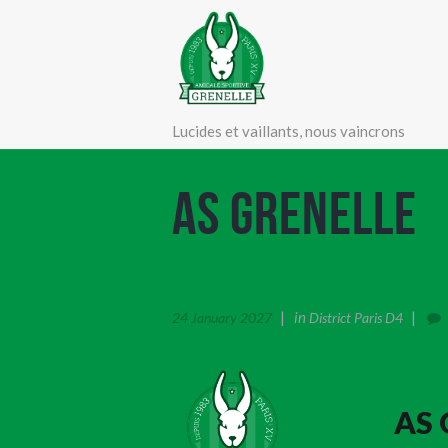
Lucides et vaillants, nous vaincrons
AS Grenelle
in
24 January 2027
District Paris D4
AS 