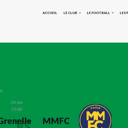
ACCUEIL
LE CLUB
LE FOOTBALL
LES
0
24 Jan
15:00
Grenelle
MMFC
VS