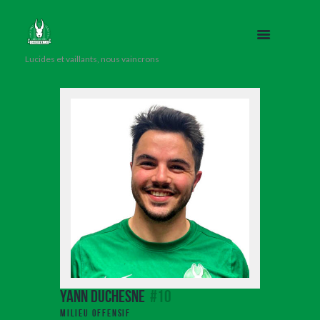
Lucides et vaillants, nous vaincrons
Yann Duchesne
#10
Milieu Offensif