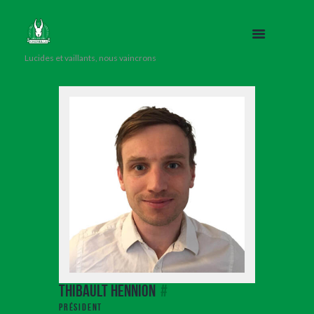
Lucides et vaillants, nous vaincrons
Thibault Hennion
#
Président