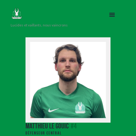
Lucides et vaillants, nous vaincrons
Matthieu Le Gouic
#4
Défenseur Central