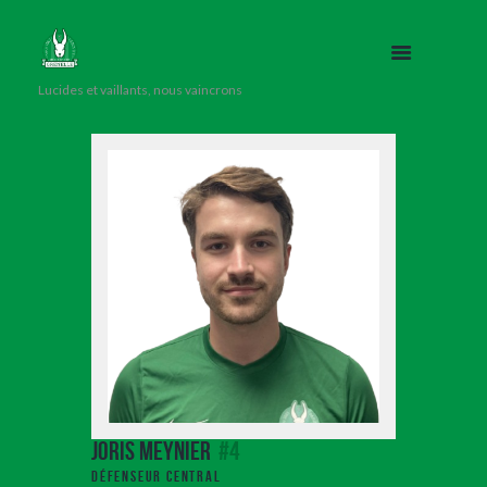
Lucides et vaillants, nous vaincrons
Joris Meynier
#4
Défenseur Central