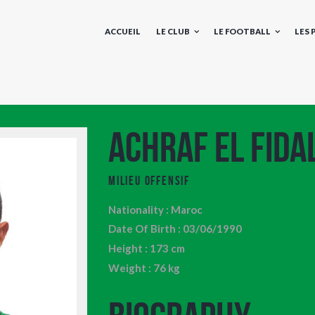
ACCUEIL
LE CLUB
LE FOOTBALL
LES
Achraf El Fidal
Milieu Offensif
Nationality : Maroc
Date Of Birth : 03/06/1990
Height : 173 cm
Weight : 76 kg