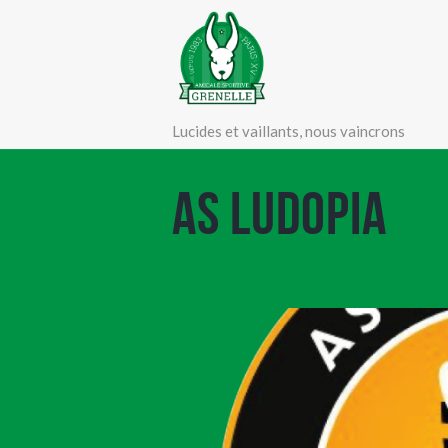
Lucides et vaillants, nous vaincrons
AS Ludopia